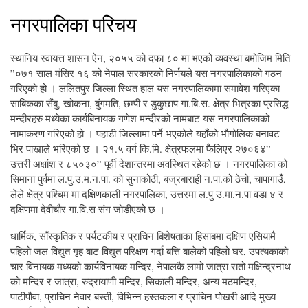
नगरपालिका परिचय
स्थानिय स्वायत्त शासन ऐन, २०५५ को दफा ८० मा भएको व्यवस्था बमोजिम मिति
”०७१ साल मंसिर १६ को नेपाल सरकारको निर्णयले यस नगरपालिकाको गठन
गरिएको हो । ललितपुर जिल्ला स्थित हाल यस नगरपालिकामा समावेश गरिएका
साबिकका सैंबु, खोकना, बुंगमति, छम्पी र डुकुछाप गा.बि.स. क्षेत्र भित्रका प्रसिद्ध
मन्दीरहरु मध्येका कार्यबिनायक गणेश मन्दीरको नामबाट यस नगरपालिकाको
नामाकरण गरिएको हो । पहाडी जिल्लामा पर्ने भएकोले यहाँको भौगोलिक बनावट
भिर पाखाले भरिएको छ । २१.५ वर्ग कि.मि. क्षेत्रफलमा फैलिएर २७०६४”
उत्तरी अक्षांश र ८५०३०” पूर्वी देशान्तरमा अवस्थित रहेको छ । नगरपालिका को
सिमाना पुर्वमा ल.पु.उ.म.न.पा. को सुनाकोठी, बज्रबाराही न.पा.को ठेचो, चापागाउँ,
लेले क्षेत्र पश्चिम मा दक्षिणकाली नगरपालिका, उत्तरमा ल.पु उ.मा.न.पा वडा ४ र
दक्षिणमा देवीचौर गा.वि.स संग जोडीएको छ ।
धार्मिक, साँस्कृतिक र पर्यटकीय र प्राचिन बिशेषताका हिसाबमा दक्षिण एसियामै
पहिलो जल विद्युत गृह बाट विद्युत परिक्षण गर्दा बत्ति बालेको पहिलो घर, उपत्यकाको
चार विनायक मध्यको कार्यविनायक मन्दिर, नेपालकै लामो जात्रा रातो मक्षिन्द्रनाथ
को मन्दिर र जात्रा, रुद्रायाणी मन्दिर, सिकाली मन्दिर, अन्य मठमन्दिर,
पाटीपौवा, प्राचिन नेवार बस्ती, विभिन्न हस्तकला र प्राचिन पोखरी आदि मुख्य